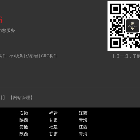
6
为您服务
S构件
|
eps线条
|
仿砂岩
|
GRC构件
【扫一扫，了
计】
【网站管理】
安徽
福建
江西
陕西
甘肃
青海
安徽
福建
江西
陕西
甘肃
青海