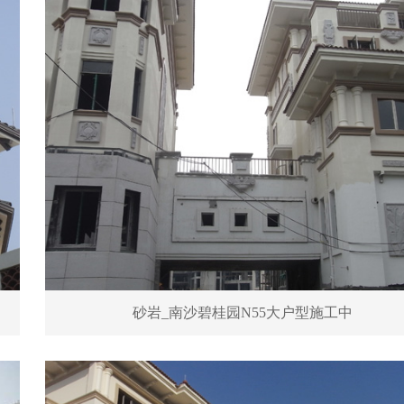
砂岩_南沙碧桂园N55大户型施工中