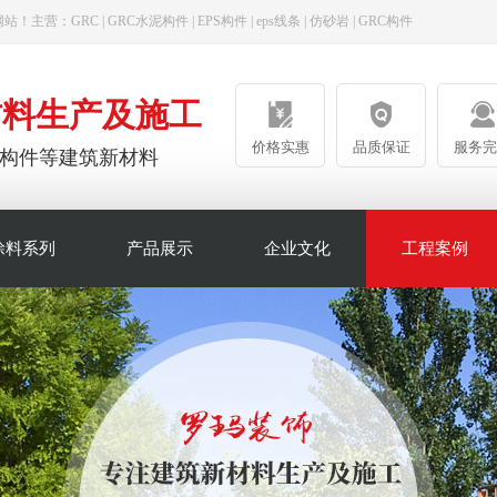
网站！主营：
GRC
|
GRC水泥构件
|
EPS构件
|
eps线条
|
仿砂岩
|
GRC构件
材料生产及施工
价格实惠
品质保证
服务完
陶瓷构件等建筑新材料
涂料系列
产品展示
企业文化
工程案例