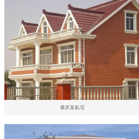
肇庆某私宅