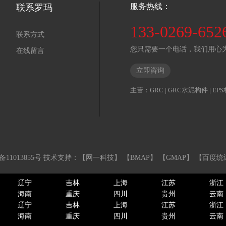
服务热线：
联系罗玛
133-0269-652
联系方式
您只需要一个电话，我们用心
在线留言
立即咨询
主营：
GRC
|
GRC水泥构件
|
EP
备11013855号
技术支持：
【网一科技】
【BMAP】
【GMAP】
【百度统
辽宁
吉林
上海
江苏
浙江
海南
重庆
四川
贵州
云南
辽宁
吉林
上海
江苏
浙江
海南
重庆
四川
贵州
云南