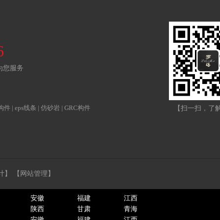
6
为您服务
S构件
|
eps线条
|
仿砂岩
|
GRC构件
【扫一扫，了
计】
【网站管理】
安徽
福建
江西
陕西
甘肃
青海
安徽
福建
江西