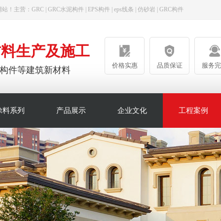
网站！主营：
GRC
|
GRC水泥构件
|
EPS构件
|
eps线条
|
仿砂岩
|
GRC构件
材料生产及施工
价格实惠
品质保证
服务完
陶瓷构件等建筑新材料
涂料系列
产品展示
企业文化
工程案例