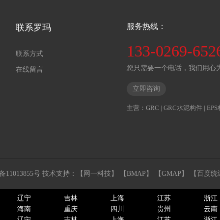
服务热线：
联系罗玛
133-0269-652
联系方式
您只需要一个电话，我们用心
在线留言
立即咨询
主营：
GRC
|
GRC水泥构件
|
EP
备11013855号
技术支持：
【网一科技】
【BMAP】
【GMAP】
【百度统
辽宁
吉林
上海
江苏
浙江
海南
重庆
四川
贵州
云南
辽宁
吉林
上海
江苏
浙江