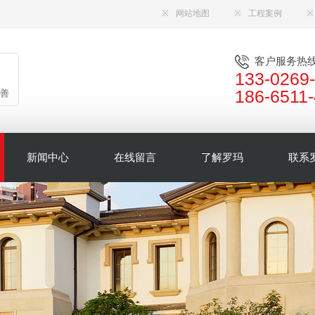
※
网站地图
※
工程案例
※
客户服务热
133-0269
186-6511
善
新闻中心
在线留言
了解罗玛
联系