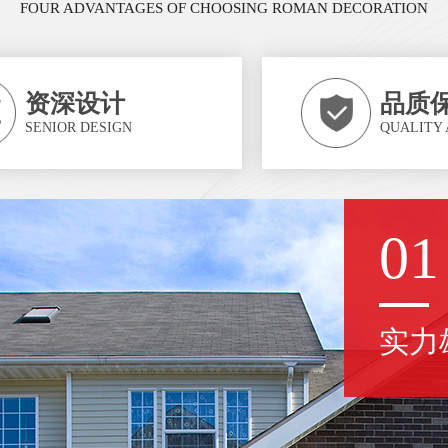
FOUR ADVANTAGES OF CHOOSING ROMAN DECORATION
资深设计
品质
SENIOR DESIGN
QUALITY
02
资深