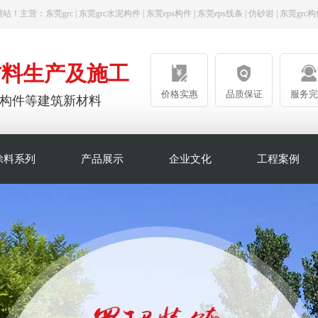
网站！主营：
东莞grc
|
东莞grc水泥构件
|
东莞eps构件
|
东莞eps线条
|
仿砂岩
|
东莞grc构
材料生产及施工
价格实惠
品质保证
服务完
陶瓷构件等建筑新材料
涂料系列
产品展示
企业文化
工程案例