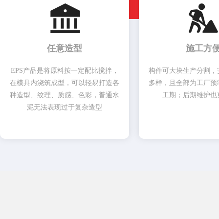
任意造型
施工方
EPS产品是将原料按一定配比搅拌，
构件可大块生产分割，
在模具内浇筑成型，可以轻易打造各
多样，且全部为工厂预
种造型、纹理、质感、色彩，普通水
工期；后期维护也
泥无法表现过于复杂造型