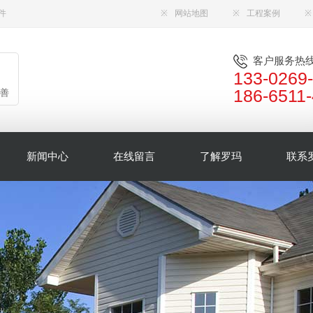
件
※
网站地图
※
工程案例
※
客户服务热
133-0269
186-6511
善
新闻中心
在线留言
了解罗玛
联系