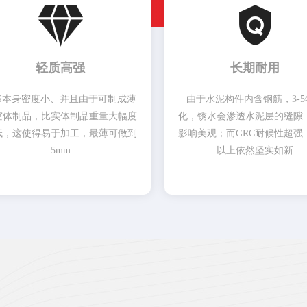
轻质高强
长期耐用
PS本身密度小、并且由于可制成薄
由于水泥构件内含钢筋，3-5
空体制品，比实体制品重量大幅度
化，锈水会渗透水泥层的缝隙
低，这使得易于加工，最薄可做到
影响美观；而GRC耐候性超强，
5mm
以上依然坚实如新