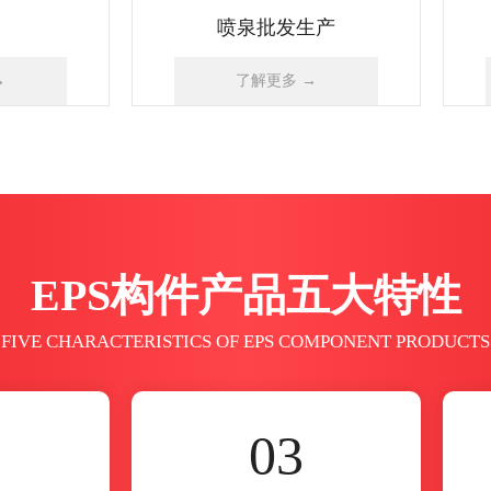
EPS构件产品五大特性
FIVE CHARACTERISTICS OF EPS COMPONENT PRODUCTS
03