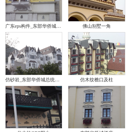
广东eps构件_东部华侨城酒店大堂入口
佛山别墅一角
仿砂岩_东部华侨城总统别墅
仿木纹檐口及柱